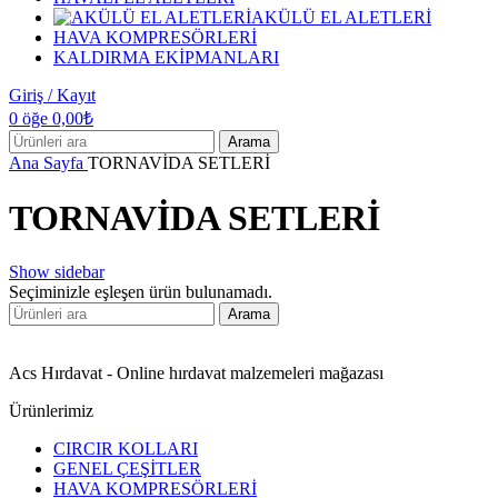
AKÜLÜ EL ALETLERİ
HAVA KOMPRESÖRLERİ
KALDIRMA EKİPMANLARI
Giriş / Kayıt
0
öğe
0,00
₺
Arama
Ana Sayfa
TORNAVİDA SETLERİ
TORNAVİDA SETLERİ
Show sidebar
Seçiminizle eşleşen ürün bulunamadı.
Arama
Acs Hırdavat - Online hırdavat malzemeleri mağazası
Ürünlerimiz
CIRCIR KOLLARI
GENEL ÇEŞİTLER
HAVA KOMPRESÖRLERİ