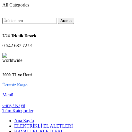
All Categories
Arama
7/24 Teknik Destek
0 542 687 72 91
2000 TL ve Üzeri
Ücretsiz Kargo
Menü
Giriş / Kayıt
Tüm Kategoriler
Ana Sayfa
ELEKTRİKLİ EL ALETLERİ
HAVALI EL ALETLERİ